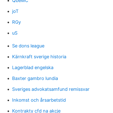
QbeMC
joT
RGy
uS
Se dons league
Kärnkraft sverige historia
Lagerblad engelska
Baxter gambro lundia
Sveriges advokatsamfund remissvar
Inkomst och årsarbetstid
Kontrakty cfd na akcje