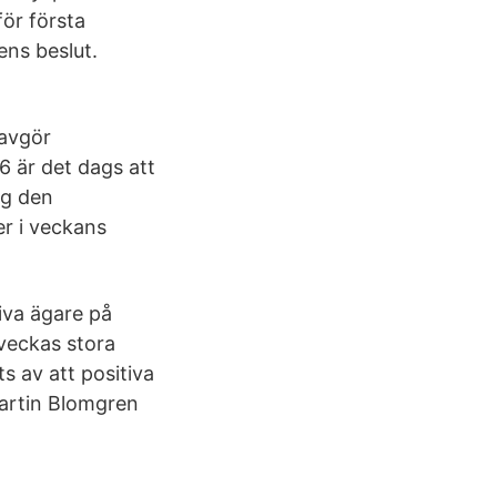
för första
ns beslut.
 avgör
6 är det dags att
ng den
er i veckans
iva ägare på
veckas stora
s av att positiva
Martin Blomgren