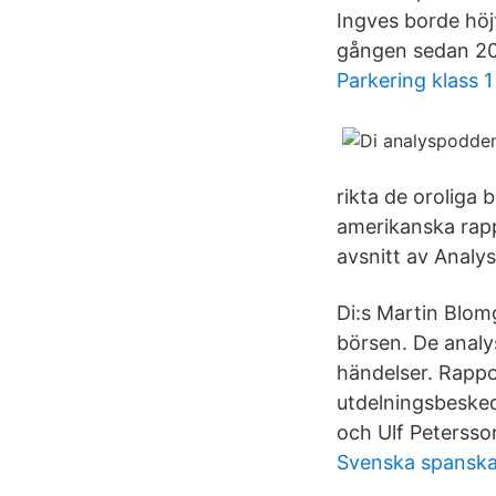
Ingves borde höjt
gången sedan 201
Parkering klass 1
rikta de oroliga
amerikanska rapp
avsnitt av Analy
Di:s Martin Blom
börsen. De analy
händelser. Rappor
utdelningsbesked
och Ulf Petersso
Svenska spanska