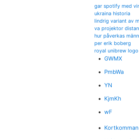
gar spotify med vi
ukraina historia
lindrig variant av 
va projektor dista
hur påverkas männi
per erik boberg
royal unibrew logo
GWMX
PmbWa
YN
KjmKh
wF
Kortkommand