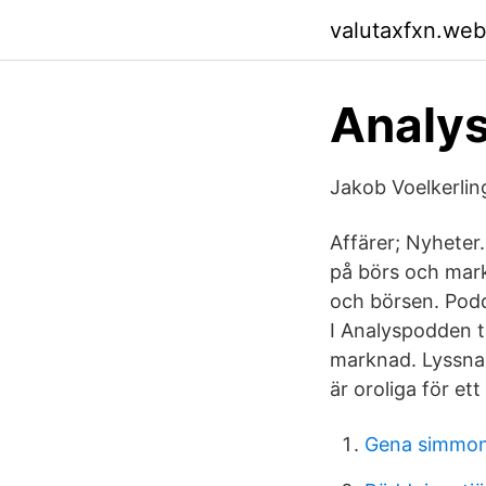
valutaxfxn.web
‎Analy
Jakob Voelkerling
Affärer; Nyheter
på börs och mark
och börsen. Podd
I Analyspodden t
marknad. Lyssna 
är oroliga för ett
Gena simmo