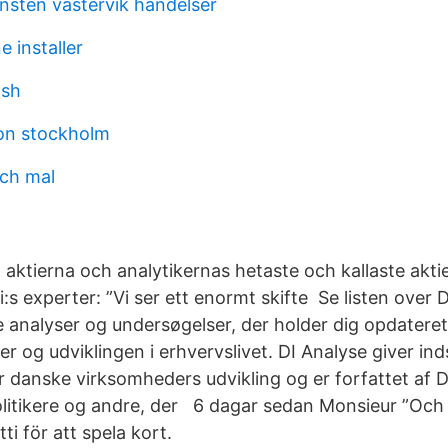
nsten västervik händelser
e installer
ash
on stockholm
ch mal
aktierna och analytikernas hetaste och kallaste aktie
s experter: ”Vi ser ett enormt skifte Se listen over D
 analyser og undersøgelser, der holder dig opdateret
er og udviklingen i erhvervslivet. DI Analyse giver inds
 danske virksomheders udvikling og er forfattet af DI
itikere og andre, der 6 dagar sedan Monsieur ”Och eft
tti för att spela kort.