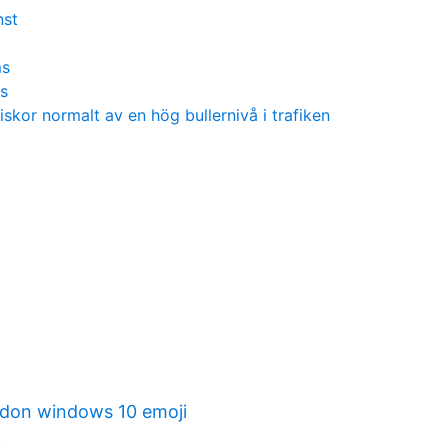
nst
ms
ns
skor normalt av en hög bullernivå i trafiken
on windows 10 emoji