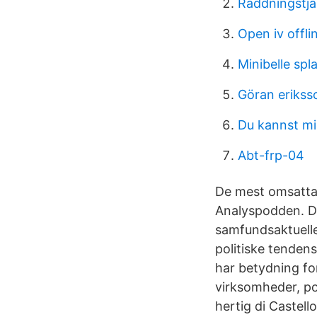
Räddningstjä
Open iv offlin
Minibelle spl
Göran erikss
Du kannst mi
Abt-frp-04
De mest omsatta 
Analyspodden. Di:
samfundsaktuelle
politiske tendens
har betydning for
virksomheder, pol
hertig di Castello