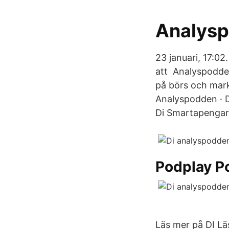
Analysp
23 januari, 17:0
att Analyspodden
på börs och mark
Analyspodden · D
Di Smartapengar 
Podplay P
Läs mer på DI Lä