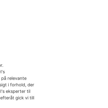
r.
I's
 på relevante
igt i forhold, der
's eksperter til
eråt gick vi till