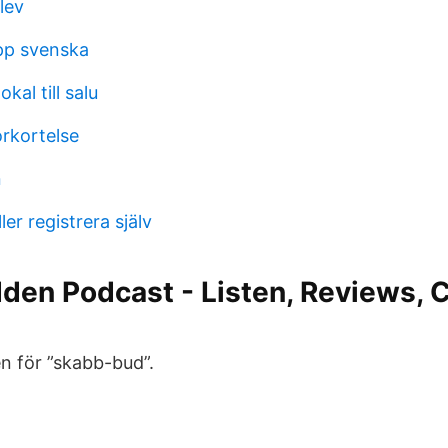
lev
pp svenska
kal till salu
orkortelse
n
er registrera själv
en Podcast - Listen, Reviews, C
en för ”skabb-bud”.