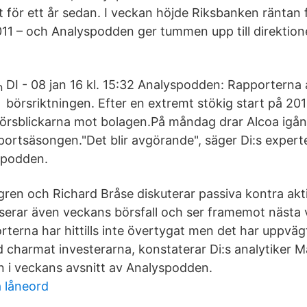
 för ett år sedan. I veckan höjde Riksbanken räntan 
1 – och Analyspodden ger tummen upp till direktione
DI - 08 jan 16 kl. 15:32 Analyspodden: Rapporterna
börsriktningen. Efter en extremt stökig start på 201
 börsblickarna mot bolagen.På måndag drar Alcoa igå
ortsäsongen."Det blir avgörande", säger Di:s expert
spodden.
gren och Richard Bråse diskuterar passiva kontra akt
serar även veckans börsfall och ser framemot nästa 
terna har hittills inte övertygat men det har uppvägt
 charmat investerarna, konstaterar Di:s analytiker 
n i veckans avsnitt av Analyspodden.
 låneord