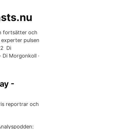
sts.nu
n fortsätter och
 experter pulsen
12 Di
 Di Morgonkoll ·
ay -
is reportrar och
 Analyspodden: