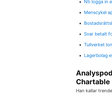
Nti logga in e
Menscykel a
Bostadsrättslo
Svar betalt f
Tullverket lo
Lagerbolag ell
Analyspodd
Chartable
Han kallar trend