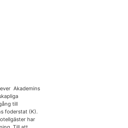
 elever Akademins
skapliga
ång till
ns foderstat (K).
otellgäster har
ning Till att