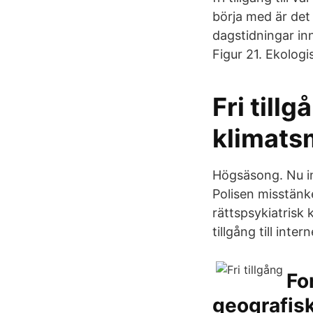
börja med är det 
dagstidningar inn
Figur 21. Ekologi
Fri tillg
klimats
Högsäsong. Nu ing
Polisen misstänk
rättspsykiatrisk
tillgång till intern
For
geografisk