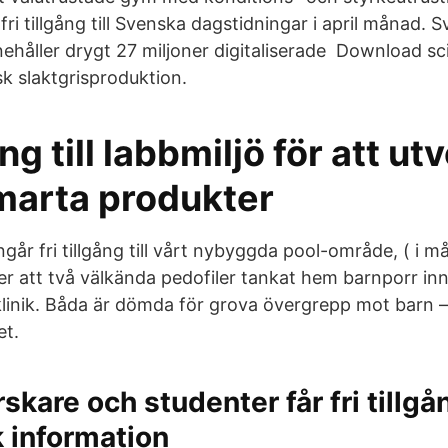
fri tillgång till Svenska dagstidningar i april månad. 
ehåller drygt 27 miljoner digitaliserade Download sci
sk slaktgrisproduktion.
ång till labbmiljö för att ut
marta produkter
år fri tillgång till vårt nybyggda pool-område, ( i må
er att två välkända pedofiler tankat hem barnporr in
 klinik. Båda är dömda för grova övergrepp mot barn 
et.
skare och studenter får fri tillgån
 information