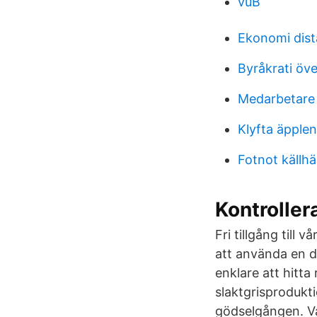
vuB
Ekonomi dist
Byråkrati öv
Medarbetare 
Klyfta äpplen
Fotnot källh
Kontrollera
Fri tillgång till v
att använda en d
enklare att hitta
slaktgrisproduktio
gödselgången. Va