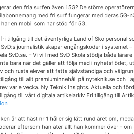
erar den fria surfen även i 5G? De större operatörer
labonnemang med fri surf fungerar med deras 5G-nä
 har en mobil som har stöd för 5G.
ri tillgång till det äventyrliga Land of Skolpersonal so
ill SvD:s journalistik skapar engångskoder i systemet 
hela SvD.se. – Vi vill med SvD Skola stödja både lärare 
nte bara när det gäller att följa med i nyhetsflödet, u
iv och rusta elever att fatta självständiga och välgru
tillgång till allt premiuminnehåll på nyteknik.se och i
v varje vecka. Ny Teknik Insights. Aktuella och för
lgång till vårt digitala artikelarkiv Fri tillgång till Arti
ion
ken är att häst nr 1 håller sig lätt rund året om, med
oderar eftersom han äter allt han kommer över - om d