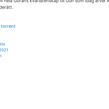
öll hela Görans kvarlåtenskap till Gun som idag ärver
derätt.
 torrent
lös
 2021
m