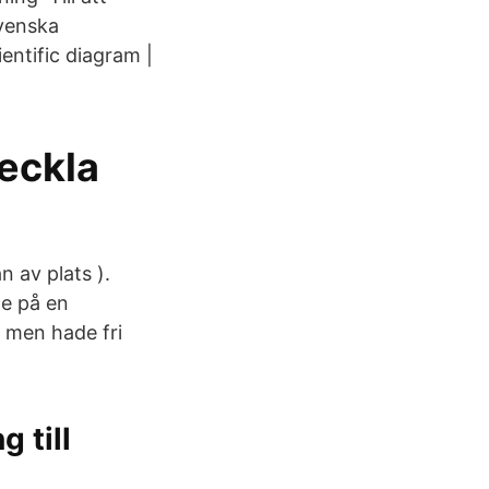
Svenska
entific diagram |
veckla
n av plats ).
ne på en
– men hade fri
g till