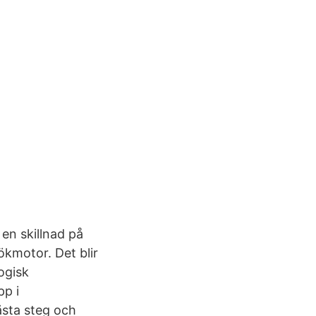
r en skillnad på
kmotor. Det blir
ogisk
pp i
ästa steg och