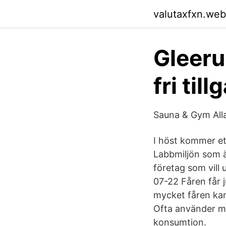
valutaxfxn.web
Gleeru
fri till
Sauna & Gym Alla h
I höst kommer et
Labbmiljön som 
företag som vill 
07-22 Fåren får j
mycket fåren kan
Ofta använder ma
konsumtion.