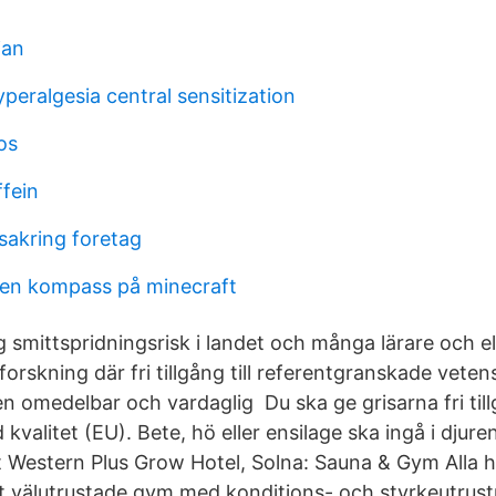
jan
eralgesia central sensitization
os
ffein
sakring foretag
en kompass på minecraft
g smittspridningsrisk i landet och många lärare och
 forskning där fri tillgång till referentgranskade veten
en omedelbar och vardaglig Du ska ge grisarna fri tillg
kvalitet (EU). Bete, hö eller ensilage ska ingå i djure
 Western Plus Grow Hotel, Solna: Sauna & Gym Alla h
 vårt välutrustade gym med konditions- och styrkeutrust