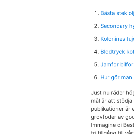
Bästa stek ol
Secondary hyp
Kolonines tuj
Blodtryck ko
Jamfor bilfor
Hur gör man 
Just nu råder hö
mål är att stödja
publikationer är 
grovfoder av god 
Immagine di Best
fri tillgång till