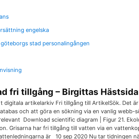
ans
ersättning engelska
göteborgs stad personalingången
änvisning
d fri tillgång – Birgittas Hästsida
årt digitala artikelarkiv Fri tillgång till ArtikelSök. Det ä
atabas och att göra en sökning via en vanlig webb-sö
 relevant Download scientific diagram | Figur 21. Ekol
n. Grisarna har fri tillgång till vatten via en vattenko
ttenledningarna är 10 sep 2020 Nu tar tidningen n