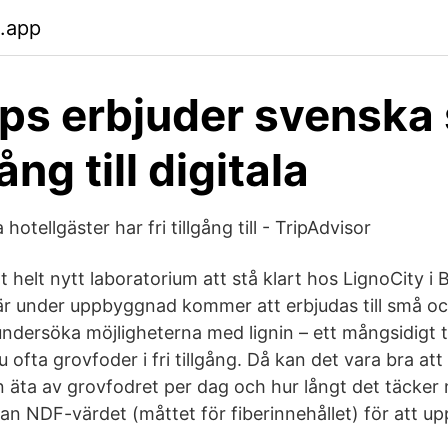
.app
ps erbjuder svenska 
gång till digitala
otellgäster har fri tillgång till - TripAdvisor
t helt nytt laboratorium att stå klart hos LignoCity 
är under uppbyggnad kommer att erbjudas till små o
undersöka möjligheterna med lignin – ett mångsidigt 
u ofta grovfoder i fri tillgång. Då kan det vara bra at
 äta av grovfodret per dag och hur långt det täcker
n NDF-värdet (måttet för fiberinnehållet) för att up