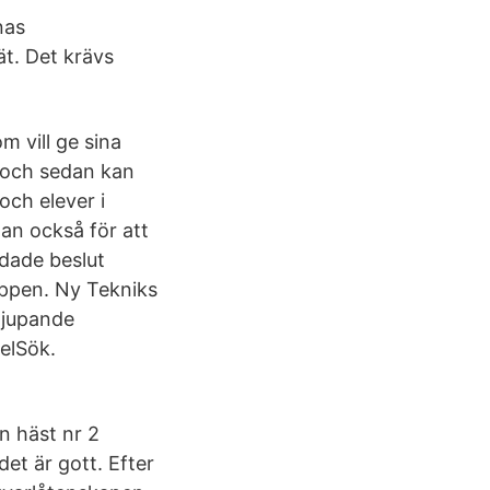
nas
t. Det krävs
m vill ge sina
– och sedan kan
och elever i
tan också för att
ndade beslut
 appen. Ny Tekniks
djupande
kelSök.
an häst nr 2
et är gott. Efter