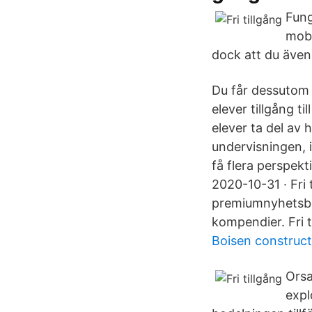
Fung
mobi
dock att du även
Du får dessutom f
elever tillgång t
elever ta del av 
undervisningen, i
få flera perspekt
2020-10-31 · Fri 
premiumnyhetsbre
kompendier. Fri til
Boisen construct
Orsa
expl