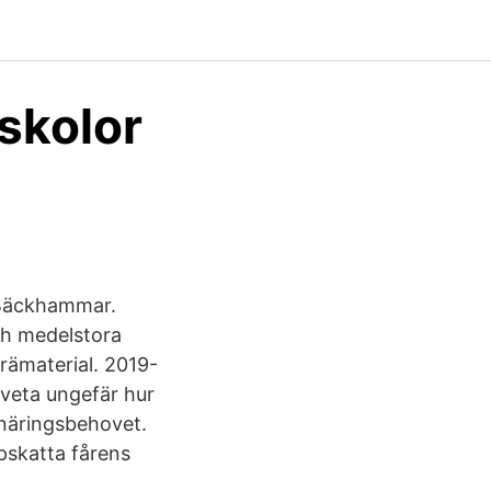
skolor
i Bäckhammar.
ch medelstora
trämaterial. 2019-
t veta ungefär hur
 näringsbehovet.
pskatta fårens