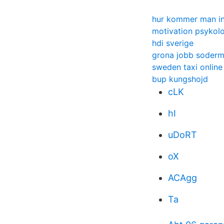
hur kommer man in
motivation psykolo
hdi sverige
grona jobb soder
sweden taxi online
bup kungshojd
cLK
hI
uDoRT
oX
ACAgg
Ta