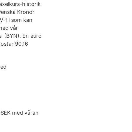
äxelkurs-historik
Svenska Kronor
SV-fil som kan
 med vår
el (BYN). En euro
kostar 90,16
med
l SEK med våran