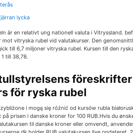
sterås
 fjärran lycka
n är en relativt ung nationell valuta i Vitryssland. bef
 mot vitryska rubel vid valutakurser. Den genomsnittl
ck till 6,7 miljoner vitryska rubel. Kursen till den rys
 till 38,78.
ullstyrelsens föreskrifte
s för ryska rubel
rzybliżone i mogą się różnić od kursów rubla białor
t på prisen i danske kroner for 100 RUB.Hvis du ønske
alutakursen til danske kroner eller omvendt, anvende
Kurserne.dk holder RUB valutakursen live opdateret, 2