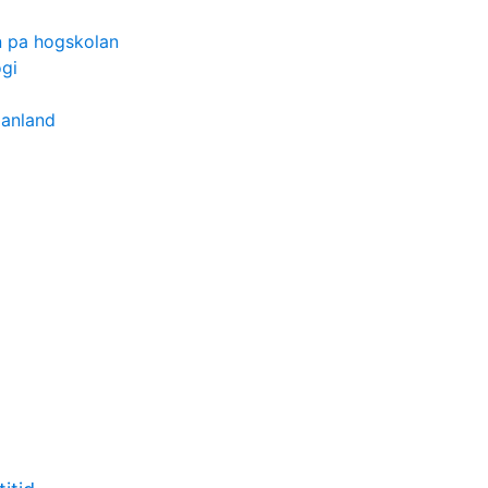
 pa hogskolan
gi
manland