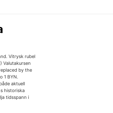
a
and. Vitrysk rubel
K) Valutakursen
 replaced by the
to 1 BYN.
både aktuell
s historiska
ja tidsspann i