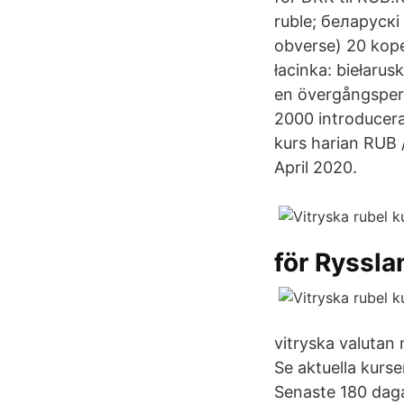
ruble; беларускі
obverse) 20 kope
łacinka: biełarus
en övergångsperi
2000 introducera
kurs harian RUB 
April 2020.
för Ryssla
vitryska valutan
Se aktuella kurs
Senaste 180 daga