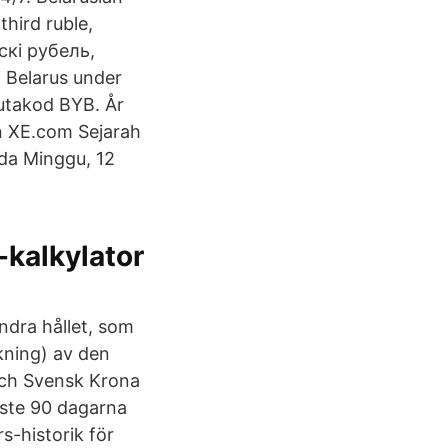
hird ruble,
ускі рубель,
 i Belarus under
lutakod BYB. År
n XE.com Sejarah
ada Minggu, 12
e-kalkylator
ndra hållet, som
kning) av den
 och Svensk Krona
aste 90 dagarna
s-historik för