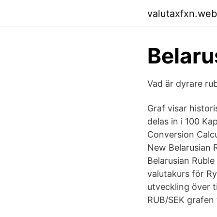
valutaxfxn.web
Belaru
Vad är dyrare ru
Graf visar histor
delas in i 100 K
Conversion Calcul
New Belarusian R
Belarusian Ruble
valutakurs för Ry
utveckling över t
RUB/SEK grafen f