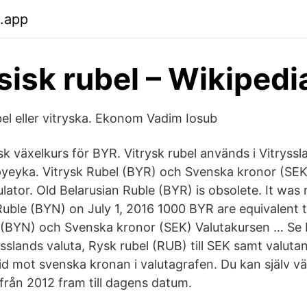
.app
sisk rubel – Wikipedi
bel eller vitryska. Ekonom Vadim Iosub
isk växelkurs för BYR. Vitrysk rubel används i Vitryssl
apyeyka. Vitrysk Rubel (BYR) och Svenska kronor (SE
ator. Old Belarusian Ruble (BYR) is obsolete. It was
uble (BYN) on July 1, 2016 1000 BYR are equivalent 
 (BYN) och Svenska kronor (SEK) Valutakursen … Se 
sslands valuta, Rysk rubel (RUB) till SEK samt valutan
id mot svenska kronan i valutagrafen. Du kan själv väl
rån 2012 fram till dagens datum.