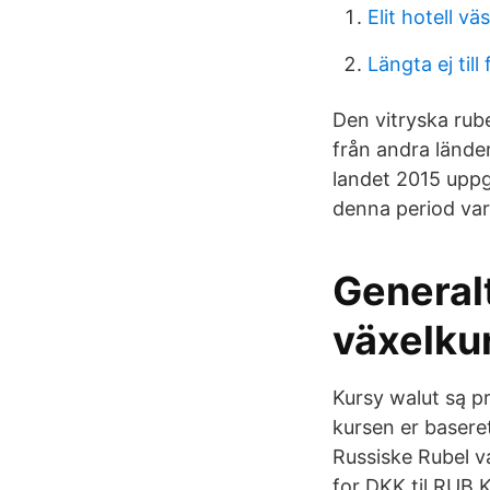
Elit hotell vä
Längta ej till
Den vitryska rubel
från andra länder
landet 2015 uppgi
denna period var 1
Generalt
växelkur
Kursy walut są p
kursen er basere
Russiske Rubel v
for DKK til RUB.