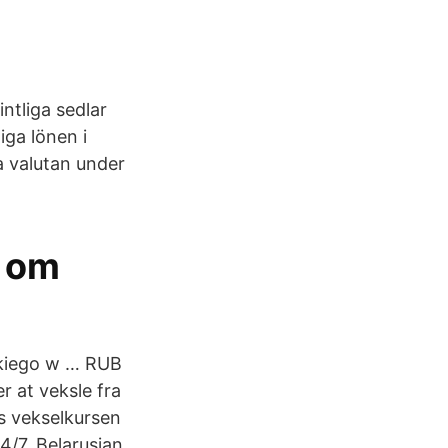
intliga sedlar
iga lönen i
ka valutan under
r om
uskiego w … RUB
r at veksle fra
s vekselkursen
4/7. Belarusian