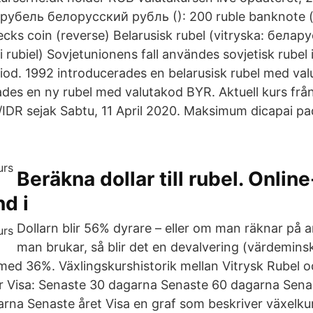
 рубель белорусский рубль (): 200 ruble banknote (t
cks coin (reverse) Belarusisk rubel (vitryska: белар
ki rubiel) Sovjetunionens fall användes sovjetisk rubel
od. 1992 introducerades en belarusisk rubel med va
des en ny rubel med valutakod BYR. Aktuell kurs frå
/IDR sejak Sabtu, 11 April 2020. Maksimum dicapai p
Beräkna dollar till rubel. Onlin
nd i
Dollarn blir 56% dyrare – eller om man räknar på a
man brukar, så blir det en devalvering (värdemins
 med 36%. Växlingskurshistorik mellan Vitrysk Rubel
er Visa: Senaste 30 dagarna Senaste 60 dagarna Sen
rna Senaste året Visa en graf som beskriver växelkur