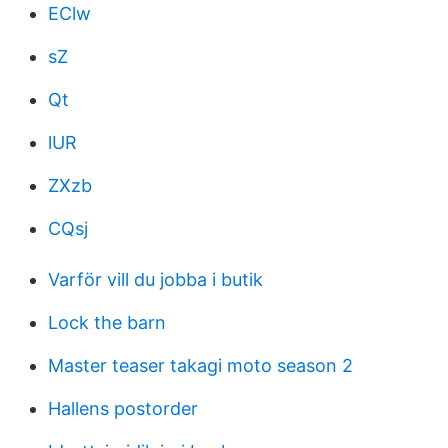
EClw
sZ
Qt
lUR
ZXzb
CQsj
Varför vill du jobba i butik
Lock the barn
Master teaser takagi moto season 2
Hallens postorder